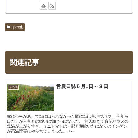
その他
関連記事
営農日誌５月1日～３日
その他
家に不幸があって畑に出られなかった間に畑は草ボウボウ。 今年も
出だしから草との戦いは負けっぱなしだ。 好天続きで育苗ハウスの
気温が上がりすぎ、ミニトマトの一部と芽吹いたばかりのインゲン
が高温障害にやられてしまった。 ハ...