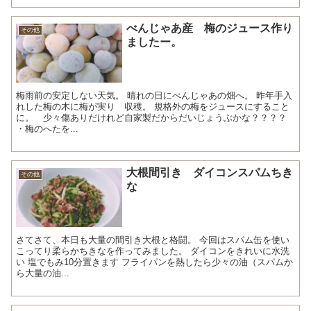
べんじゃあ産 梅のジュース作り
その他
ましたー。
梅雨前の安定しない天気。 晴れの日にべんじゃあの畑へ。 昨年手入
れした梅の木に梅が実り 収穫。 規格外の梅をジュースにすること
に。 少々傷ありだけれど自家製だからだいじょうぶかな？？？？
・梅のへたを...
大根間引き ダイコンスパムちき
その他
な
さてさて、本日も大量の間引き大根と格闘。 今回はスパム缶を使い
こってり柔らかちきなを作ってみました。 ダイコンをきれいに水洗
い 塩でもみ10分置きます フライパンを熱したら少々の油（スパムか
ら大量の油...