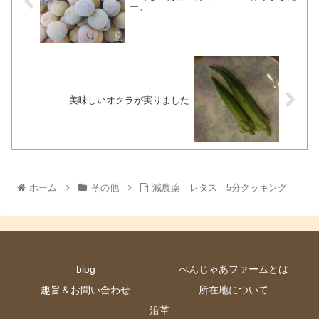
ー。
美味しいオクラが実りました
ホーム
その他
減農薬 レタス 5分クッキング
blog
べんじゃあファームとは
趣旨＆お問い合わせ
所在地について
沿革