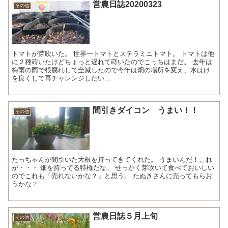
営農日誌20200323
その他
トマトが芽吹いた。 世界一トマトとステラミニトマト。 トマトは他
に２種蒔いたけどちょっと遅れて蒔いたのでこっちはまだ。 去年は
梅雨の雨で根腐れして全滅したので今年は畑の場所を変え、水はけ
を良くして再チャレンジしたい...
間引きダイコン うまい！！
その他
たっちゃんが間引いた大根を持ってきてくれた。 うまいんだ！これ
が・・・ 畑を持ってる特権だな。 せっかく芽吹いて食べておいしい
のでこれも「売れないかな？」と思う。 たぬきさんに売ってもらお
うかな？ ...
営農日誌５月上旬
その他