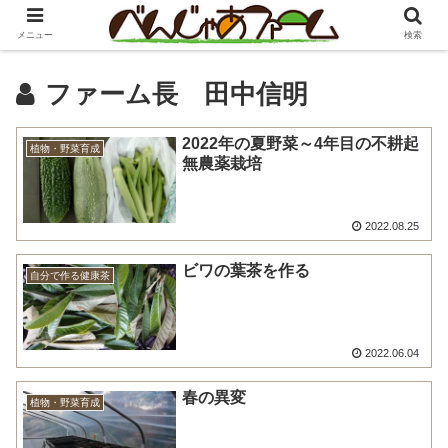
メニュー
検索
​ファーム長 田中信明
2022年の夏野菜～4年目の不耕起
植物・野菜育成
無農薬栽培
2022.08.25
ビワの葉茶を作る
自分で作る健康茶
2022.06.04
春の異変
植物・野菜育成