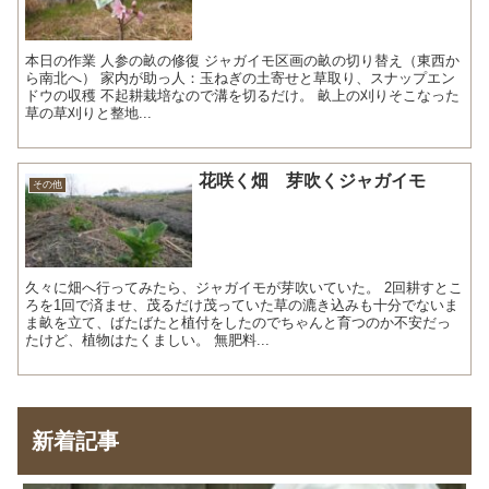
本日の作業 人参の畝の修復 ジャガイモ区画の畝の切り替え（東西か
ら南北へ） 家内が助っ人：玉ねぎの土寄せと草取り、スナップエン
ドウの収穫 不起耕栽培なので溝を切るだけ。 畝上の刈りそこなった
草の草刈りと整地...
花咲く畑 芽吹くジャガイモ
その他
久々に畑へ行ってみたら、ジャガイモが芽吹いていた。 2回耕すとこ
ろを1回で済ませ、茂るだけ茂っていた草の漉き込みも十分でないま
ま畝を立て、ばたばたと植付をしたのでちゃんと育つのか不安だっ
たけど、植物はたくましい。 無肥料...
新着記事