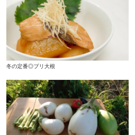
冬の定番◎ブリ大根