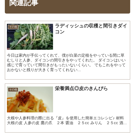
関連記事
ラディッシュの収穫と間引きダイ
その他
コン
今日は家内が手伝ってくれて、僕が白菜の定植をやっている間に草
むしりと人参、ダイコンの間引きをやってくれた。 ダイコンはいい
感じで育っていて間引きがもったいないくらい。 でもこれをやって
おかないと残りが大きく育ってくれない...
栄養満点◎皮のきんぴら
その他
大根や人参料理の際に出る『皮』を使用した簡単エコレシピ♪ 材料
大根の皮 人参の皮 鷹の爪 ２本 醤油 ２５cc みりん ２５cc 酒...