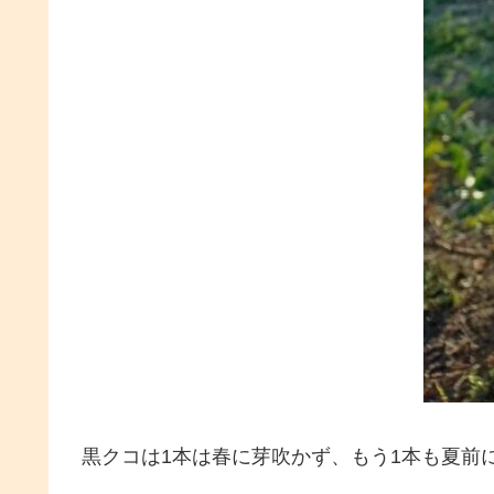
黒クコは1本は春に芽吹かず、もう1本も夏前